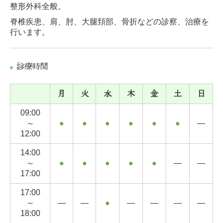
整形外科全般。
脊椎疾患、肩、肘、大腿頚部、骨折などの診察、治療を
行います。
診療時間
月
火
水
木
金
土
日
09:00
～
●
●
●
●
●
●
―
12:00
14:00
～
●
●
●
●
●
―
―
17:00
17:00
～
―
―
●
―
―
―
―
18:00